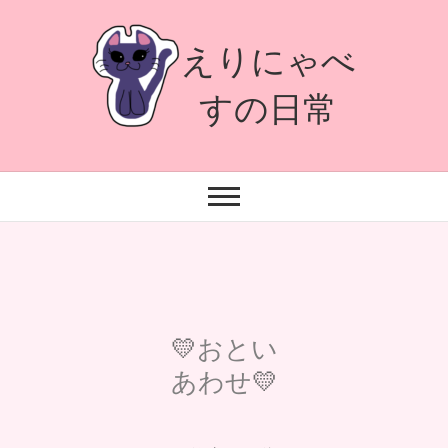
えりにゃべ
すの日常
💛
おとい
あわせ
💛